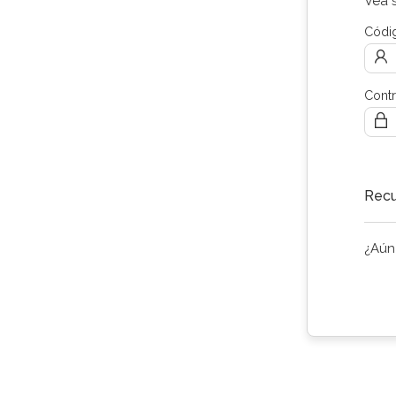
Vea 
Códig
Cont
Recu
¿Aún