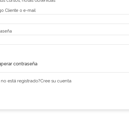
sus cursos, notas obtenidas
o Cliente o e-mail
raseña
Continuar
perar contraseña
 no está registrado?
Cree su cuenta